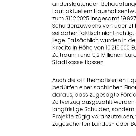
anderslautenden Behauptungen
Laut aktuellem Haushaltsentw
zum 31.12.2025 insgesamt 19.927
Schuldenzuwachs von über 21 Mi
sei daher faktisch nicht richti
liege. Tatsächlich wurden in d
Kredite in Höhe von 10.215.00
Zeitraum rund 9,2 Millionen Eu
Stadtkasse flossen.
Auch die oft thematisierten Liq
bedürfen einer sachlichen Einor
daraus, dass zugesagte Förder
Zeitverzug ausgezahlt werden. 
langfristige Schulden, sondern 
Projekte zügig voranzutreibe
zugesicherten Landes- oder Bu