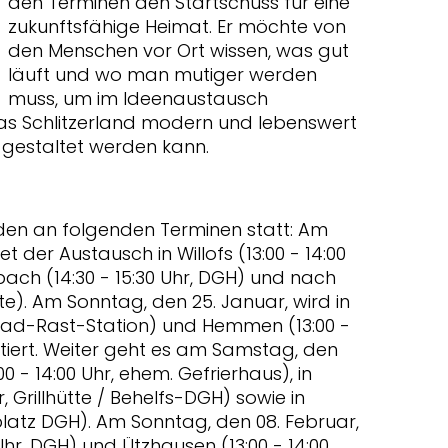
den Terminen den Startschuss für eine
zukunftsfähige Heimat. Er möchte von
den Menschen vor Ort wissen, was gut
läuft und wo man mutiger werden
muss, um im Ideenaustausch
as Schlitzerland modern und lebenswert
 gestaltet werden kann.
den an folgenden Terminen statt: Am
t der Austausch in Willofs (13:00 - 14:00
ach (14:30 - 15:30 Uhr, DGH) und nach
ütte). Am Sonntag, den 25. Januar, wird in
, Rad-Rast-Station) und Hemmen (13:00 -
utiert. Weiter geht es am Samstag, den
00 - 14:00 Uhr, ehem. Gefrierhaus), in
, Grillhütte / Behelfs-DGH) sowie in
rplatz DGH). Am Sonntag, den 08. Februar,
0 Uhr, DGH) und Ützhausen (13:00 - 14:00