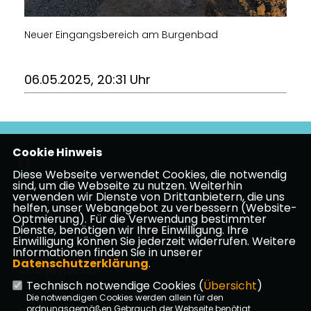
Neuer Eingangsbereich am Burgenbad
06.05.2025, 20:31 Uhr
Cookie Hinweis
Diese Webseite verwendet Cookies, die notwendig
sind, um die Webseite zu nutzen. Weiterhin
verwenden wir Dienste von Drittanbietern, die uns
Impressum
Datenschutz
Kontakt
helfen, unser Webangebot zu verbessern (Website-
Optmierung). Für die Verwendung bestimmter
CDU Kreisverband Vogelsberg
Dienste, benötigen wir Ihre Einwilligung. Ihre
Einwilligung können Sie jederzeit widerrufen. Weitere
Informationen finden Sie in unserer
Datenschutzerklärung
.
CDU in Hessen
Technisch notwendige Cookies (
Übersicht
)
Die notwendigen Cookies werden allein für den
ordnungsgemäßen Gebrauch der Webseite benötigt.