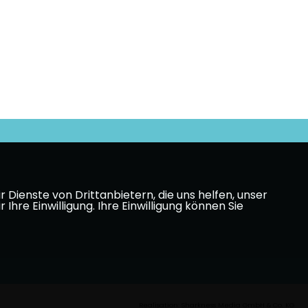
Dienste von Drittanbietern, die uns helfen, unser
e Einwilligung. Ihre Einwilligung können Sie
Realisation: Sharkness Media GmbH & Co. KG