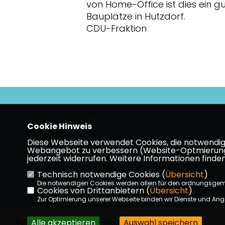
von Home-Office ist dies ein g
Bauplätze in Hutzdorf.
CDU-Fraktion
Cookie Hinweis
Diese Webseite verwendet Cookies, die notwendig s
Impressum
Datenschutz
Kon
Webangebot zu verbessern (Website-Optmierung). F
jederzeit widerrufen. Weitere Informationen finden
Technisch notwendige Cookies (
Übersicht
)
Die notwendigen Cookies werden allein für den ordnungsge
Cookies von Drittanbietern (
Übersicht
)
Zur Optimierung unserer Webseite binden wir Dienste und Ange
Alle akzeptieren
Auswahl speichern
©2026 CDU Stadtverband Schlitz | Alle Rechte