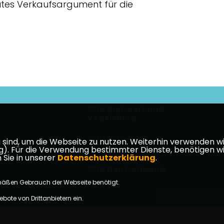
utes Verkaufsargument für die
CDU Kreisverband
Vogelsberg
CDU in Hessen
ind, um die Webseite zu nutzen. Weiterhin verwenden wir 
takt
ür die Verwendung bestimmter Dienste, benötigen wir Ihr
 Sie in unserer
Datenschutzerklärung
.
CDU Deutschlands
mäßen Gebrauch der Webseite benötigt.
bote von Drittanbietern ein.