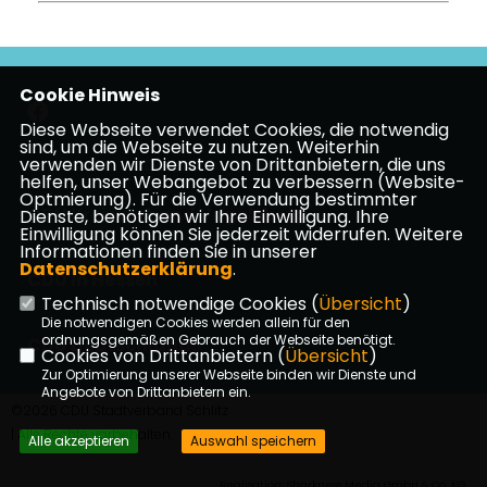
Cookie Hinweis
Diese Webseite verwendet Cookies, die notwendig
sind, um die Webseite zu nutzen. Weiterhin
verwenden wir Dienste von Drittanbietern, die uns
Impressum
Datenschutz
Kontakt
helfen, unser Webangebot zu verbessern (Website-
Optmierung). Für die Verwendung bestimmter
CDU Kreisverband Vogelsberg
Dienste, benötigen wir Ihre Einwilligung. Ihre
Einwilligung können Sie jederzeit widerrufen. Weitere
Informationen finden Sie in unserer
Datenschutzerklärung
.
CDU in Hessen
Technisch notwendige Cookies (
Übersicht
)
Die notwendigen Cookies werden allein für den
ordnungsgemäßen Gebrauch der Webseite benötigt.
CDU Deutschlands
Cookies von Drittanbietern (
Übersicht
)
Zur Optimierung unserer Webseite binden wir Dienste und
Angebote von Drittanbietern ein.
©2026 CDU Stadtverband Schlitz
| Alle Rechte vorbehalten.
Alle akzeptieren
Auswahl speichern
Realisation: Sharkness Media GmbH & Co. KG