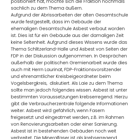
positioniert hat, möchte sich die Fraktion nochmals
sachlich zu dem Thema äußern.
Aufgrund der Abrissarbeiten der alten Gesamtschule
wurde festgestellt, dass im Gebäude der
ehemaligen Gesamtschule Asbest verbaut worden
ist. Dies ist für ein Gebäude aus der damaligen Zeit
keine Seltenheit. Aufgrund dieses Wissens wurde das
Thema Schlitzerland-Halle und Asbest von Seiten der
FDP in der Diskussion aufgenommen. In Gesprächen
außerhalb der politischen Gremienarbeit wurde dies
auch mit Herrn Laurinat, FDP-Fraktionsvorsitzender
und ehrenamtlicher Kreisbeigeordneter beim
Vogelsbergkreis, diskutiert. Als Laie zu dem Thema
sollte man jedoch folgendes wissen. Asbest ist unter
bestimmten Voraussetzungen krebserregend. Hierzu
gibt die Verbraucherzentrale folgende Informationen
weiter: Asbest wird gefährlich, wenn Fasern
freigesetzt und eingeatmet werden, z.B. im Rahmen
von Renovierungsarbeiten oder einer Sanierung.
Asbest ist in bestehenden Gebäuden noch weit
verbreitet. Die Mineralfaser ist als krebserregend