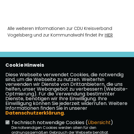
Alle weiteren Informationen zur CDU Kreisverband
Vogelsberg und zur Kommunalwahl findet ihr
HIER
Cookie Hinweis
Diese Webseite verwendet Cookies, die notwendig
sind, um die Webseite zu nutzen. Weiterhin
verwenden wir Dienste von Drittanbietern, die uns
Impressum
Datenschutz
Kontakt
helfen, unser Webangebot zu verbessern (Website-
Optmierung). Für die Verwendung bestimmter
CDU Kreisverband Vogelsberg
Dienste, benötigen wir Ihre Einwilligung. Ihre
Einwilligung können Sie jederzeit widerrufen. Weitere
Informationen finden Sie in unserer
Datenschutzerklärung
.
CDU in Hessen
Technisch notwendige Cookies (
Übersicht
)
Die notwendigen Cookies werden allein für den
ordnungsgemäßen Gebrauch der Webseite benötigt.
CDU Deutschlands